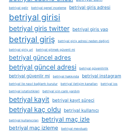
betriyal giris adresi
betriyal gelir
betriyal genel i̇nceleme
betriyal girisi
betriyal giris twitter
betriyal giris yap
betriyal giriş
betriyal giriş adresi neden değişti
betriyal giriş url
betriyal gitmek güvenli mi
betriyal güncel adres
betriyal güncel adresi
betriyal güvenilirlik
betriyal güvenlir mi
betriyal instagram
betriyal hakkında
betriyal i̇le nasıl bağlantı kurulur
betriyal i̇letişim kanalları
betriyal i̇os
betriyal i̇statistikleri
betriyal i̇çin canlı yardım
betriyal kayit
betriyal kayıt süreci
betriyal kaç oldu
betriyal kullanıcı
betriyal maç izle
betriyal kullanıcıları
betriyal maç izleme
betriyal mevduatı