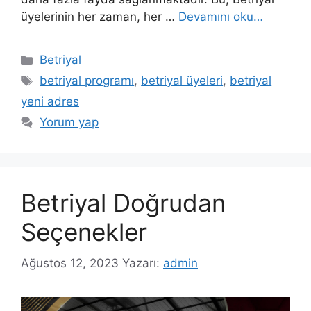
üyelerinin her zaman, her …
Devamını oku…
Kategoriler
Betriyal
Etiketler
betriyal programı
,
betriyal üyeleri
,
betriyal
yeni adres
Yorum yap
Betriyal Doğrudan
Seçenekler
Ağustos 12, 2023
Yazarı:
admin