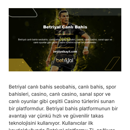
Betriyal canlı bahis seobahis, canlı bahis, spor
bahisleri, casino, canlı casino, sanal spor ve
canlı oyunlar gibi çeşitli Casino türlerini sunan
bir platformdur. Betriyal bahis platformunun bir
avantajı var çünkü hızlı ve güvenilir takas
teknolojisini kullanıyor. Kullanıcılar ilk