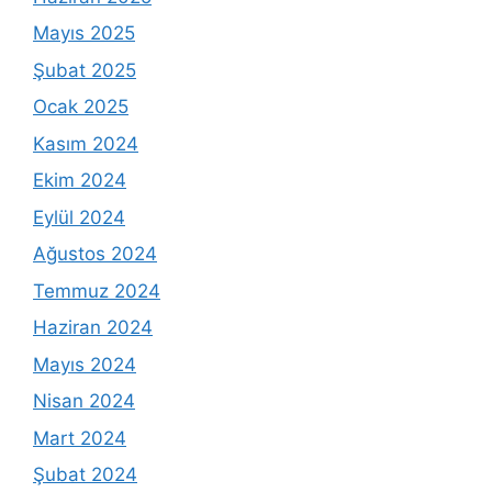
Mayıs 2025
Şubat 2025
Ocak 2025
Kasım 2024
Ekim 2024
Eylül 2024
Ağustos 2024
Temmuz 2024
Haziran 2024
Mayıs 2024
Nisan 2024
Mart 2024
Şubat 2024