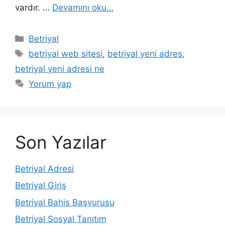
vardır. …
Devamını oku…
Kategoriler
Betriyal
Etiketler
betriyal web sitesi
,
betriyal yeni adres
,
betriyal yeni adresi ne
Yorum yap
Son Yazılar
Betriyal Adresi
Betriyal Giriş
Betriyal Bahis Başvurusu
Betriyal Sosyal Tanıtım