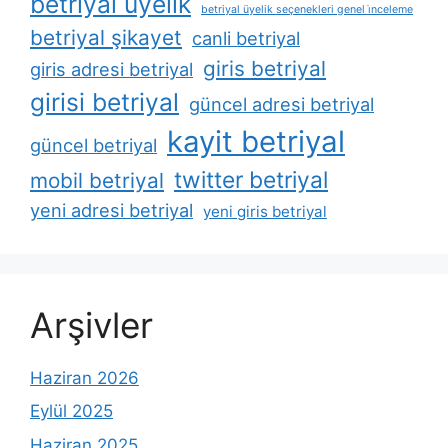
betriyal üyelik
betriyal üyelik seçenekleri genel i̇nceleme
betriyal şikayet
canli betriyal
giris betriyal
giris adresi betriyal
girisi betriyal
güncel adresi betriyal
kayit betriyal
güncel betriyal
twitter betriyal
mobil betriyal
yeni adresi betriyal
yeni giris betriyal
Arşivler
Haziran 2026
Eylül 2025
Haziran 2025