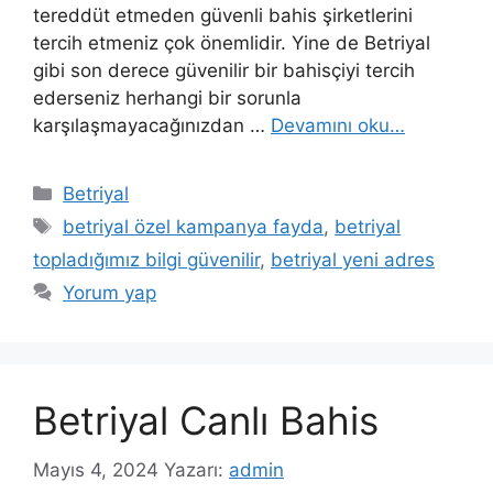
tereddüt etmeden güvenli bahis şirketlerini
tercih etmeniz çok önemlidir. Yine de Betriyal
gibi son derece güvenilir bir bahisçiyi tercih
ederseniz herhangi bir sorunla
karşılaşmayacağınızdan …
Devamını oku…
Kategoriler
Betriyal
Etiketler
betriyal özel kampanya fayda
,
betriyal
topladığımız bilgi güvenilir
,
betriyal yeni adres
Yorum yap
Betriyal Canlı Bahis
Mayıs 4, 2024
Yazarı:
admin