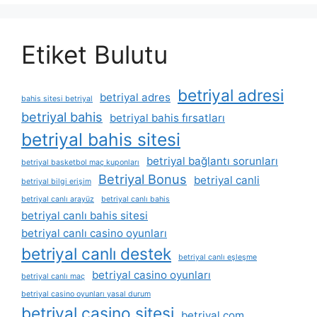
Etiket Bulutu
betriyal adresi
betriyal adres
bahis sitesi betriyal
betriyal bahis
betriyal bahis fırsatları
betriyal bahis sitesi
betriyal bağlantı sorunları
betriyal basketbol maç kuponları
Betriyal Bonus
betriyal canli
betriyal bilgi erişim
betriyal canlı arayüz
betriyal canlı bahis
betriyal canlı bahis sitesi
betriyal canlı casino oyunları
betriyal canlı destek
betriyal canlı eşleşme
betriyal casino oyunları
betriyal canlı maç
betriyal casino oyunları yasal durum
betriyal casino sitesi
betriyal com