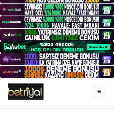
İçeriğe
atla
Menü