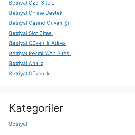
Betriyal Özel Siteler
Betriyal Online Destek
Betriyal Casino Güvenliği
Betriyal Slot Sitesi
Betriyal Güvenilir Adres
Betriyal Resmi Web Sitesi
Betriyal Analiz
Betriyal Güvenlik
Kategoriler
Betriyal