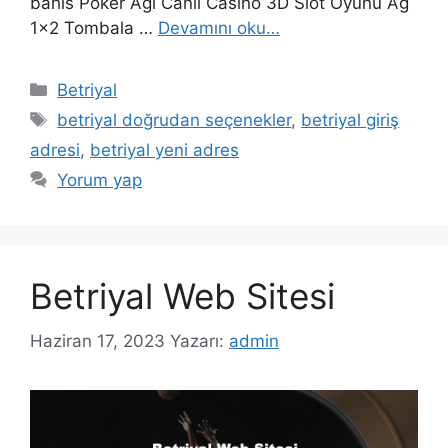
bahis Poker Ağı Canlı Casino 3D Slot Oyunu Ağ
1×2 Tombala …
Devamını oku…
Kategoriler
Betriyal
Etiketler
betriyal doğrudan seçenekler
,
betriyal giriş
adresi
,
betriyal yeni adres
Yorum yap
Betriyal Web Sitesi
Haziran 17, 2023
Yazarı:
admin