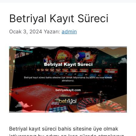
Betriyal Kayıt Süreci
Ocak 3, 2024
Yazarı:
admin
Betriyal kayıt süreci bahis sitesine üye olmak