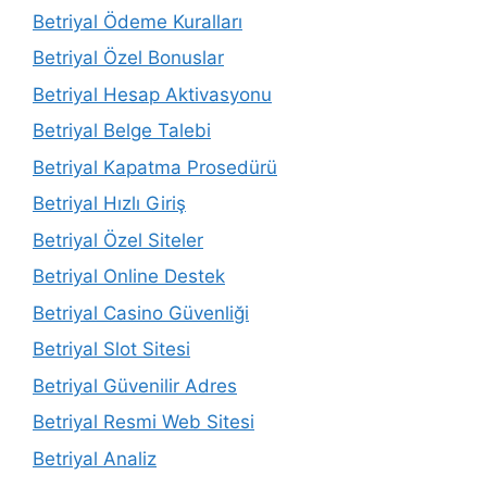
Betriyal Ödeme Kuralları
Betriyal Özel Bonuslar
Betriyal Hesap Aktivasyonu
Betriyal Belge Talebi
Betriyal Kapatma Prosedürü
Betriyal Hızlı Giriş
Betriyal Özel Siteler
Betriyal Online Destek
Betriyal Casino Güvenliği
Betriyal Slot Sitesi
Betriyal Güvenilir Adres
Betriyal Resmi Web Sitesi
Betriyal Analiz