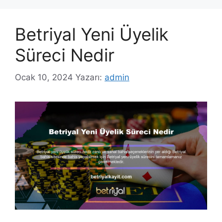
Betriyal Yeni Üyelik
Süreci Nedir
Ocak 10, 2024
Yazarı:
admin