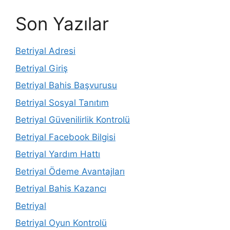
Son Yazılar
Betriyal Adresi
Betriyal Giriş
Betriyal Bahis Başvurusu
Betriyal Sosyal Tanıtım
Betriyal Güvenilirlik Kontrolü
Betriyal Facebook Bilgisi
Betriyal Yardım Hattı
Betriyal Ödeme Avantajları
Betriyal Bahis Kazancı
Betriyal
Betriyal Oyun Kontrolü