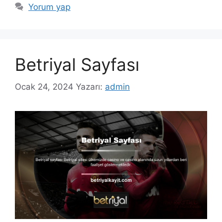
Yorum yap
Betriyal Sayfası
Ocak 24, 2024
Yazarı:
admin