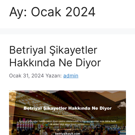
Ay:
Ocak 2024
Betriyal Şikayetler
Hakkında Ne Diyor
Ocak 31, 2024
Yazarı:
admin