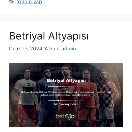
Yorum yap
Betriyal Altyapısı
Ocak 17, 2024
Yazarı:
admin