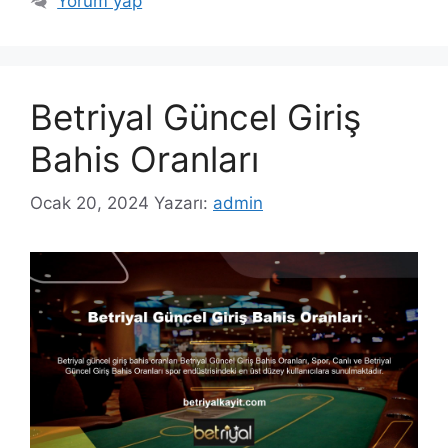
Yorum yap
Betriyal Güncel Giriş
Bahis Oranları
Ocak 20, 2024
Yazarı:
admin