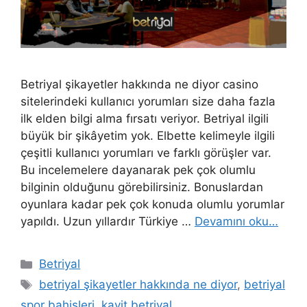
Betriyal şikayetler hakkında ne diyor casino
sitelerindeki kullanıcı yorumları size daha fazla
ilk elden bilgi alma fırsatı veriyor. Betriyal ilgili
büyük bir şikâyetim yok. Elbette kelimeyle ilgili
çeşitli kullanıcı yorumları ve farklı görüşler var.
Bu incelemelere dayanarak pek çok olumlu
bilginin olduğunu görebilirsiniz. Bonuslardan
oyunlara kadar pek çok konuda olumlu yorumlar
yapıldı. Uzun yıllardır Türkiye …
Devamını oku…
Kategoriler
Betriyal
Etiketler
betriyal şikayetler hakkında ne diyor
,
betriyal
spor bahisleri
,
kayit betriyal