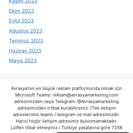
Kasım 2023
Ekim 2023
Eylül 2023
Ağustos 2023
Temmuz 2023
Haziran 2023
Mayıs 2023
Avrasya'nın en büyük reklam platformunda olmak için
Microsoft Teams:
reklam@avrasyamarketing.com
adresimizden veya Telegram: @Avrasyamarketing
adresimizden irtibat kurabilirsiniz. (Tek iletişim
adreslerimiz teams / telegram ve mail adresimizdir.
Harici hiçbir iletişim adresimiz bulunmamaktadır.
Lütfen itibar etmeyiniz.) Türkiye yasalarına göre 7258