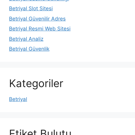
Betriyal Slot Sitesi
Betriyal Güvenilir Adres
Betriyal Resmi Web Sitesi
Betriyal Analiz
Betriyal Güvenlik
Kategoriler
Betriyal
Etiket Bulutu