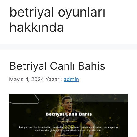
betriyal oyunları
hakkında
Betriyal Canlı Bahis
Mayıs 4, 2024
Yazarı:
admin