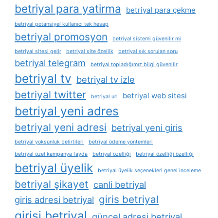
betriyal para yatirma
betriyal para çekme
betriyal potansiyel kullanıcı tek hesap
betriyal promosyon
betriyal sistemi güvenilir mi
betriyal sitesi gelir
betriyal site özellik
betriyal sık sorulan soru
betriyal telegram
betriyal topladığımız bilgi güvenilir
betriyal tv
betriyal tv izle
betriyal twitter
betriyal web sitesi
betriyal url
betriyal yeni adres
betriyal yeni adresi
betriyal yeni giris
betriyal yoksunluk belirtileri
betriyal ödeme yöntemleri
betriyal özel kampanya fayda
betriyal özelliği
betriyal özelliği özelliği
betriyal üyelik
betriyal üyelik seçenekleri genel i̇nceleme
betriyal şikayet
canli betriyal
giris betriyal
giris adresi betriyal
girisi betriyal
güncel adresi betriyal