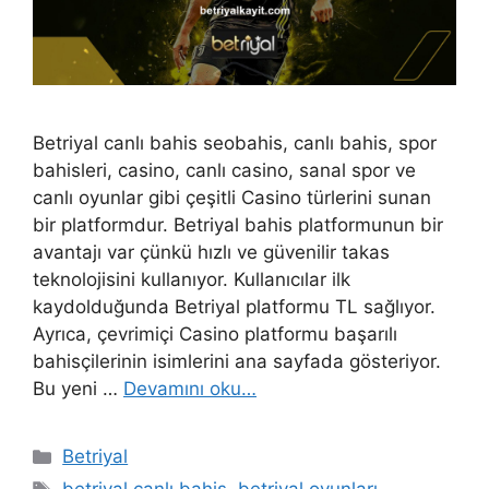
Betriyal canlı bahis seobahis, canlı bahis, spor
bahisleri, casino, canlı casino, sanal spor ve
canlı oyunlar gibi çeşitli Casino türlerini sunan
bir platformdur. Betriyal bahis platformunun bir
avantajı var çünkü hızlı ve güvenilir takas
teknolojisini kullanıyor. Kullanıcılar ilk
kaydolduğunda Betriyal platformu TL sağlıyor.
Ayrıca, çevrimiçi Casino platformu başarılı
bahisçilerinin isimlerini ana sayfada gösteriyor.
Bu yeni …
Devamını oku…
Kategoriler
Betriyal
Etiketler