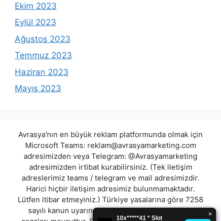
Ekim 2023
Eylül 2023
Ağustos 2023
Temmuz 2023
Haziran 2023
Mayıs 2023
Avrasya'nın en büyük reklam platformunda olmak için
Microsoft Teams:
reklam@avrasyamarketing.com
adresimizden veya Telegram: @Avrasyamarketing
adresimizden irtibat kurabilirsiniz. (Tek iletişim
adreslerimiz teams / telegram ve mail adresimizdir.
Harici hiçbir iletişim adresimiz bulunmamaktadır.
Lütfen itibar etmeyiniz.) Türkiye yasalarına göre 7258
sayılı kanun uyarınca yasa dışı bahis oynamanın