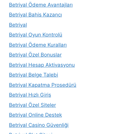
Betriyal Ödeme Avantajları
Betriyal Bahis Kazancı
Betriyal
Betriyal Oyun Kontrolü
Betriyal Ödeme Kuralları
Betriyal Özel Bonuslar
Betriyal Hesap Aktivasyonu
Betriyal Belge Talebi
Betriyal Kapatma Prosedürü
Betriyal Hızlı Giriş
Betriyal Özel Siteler
Betriyal Online Destek
Betriyal Casino Güvenliği