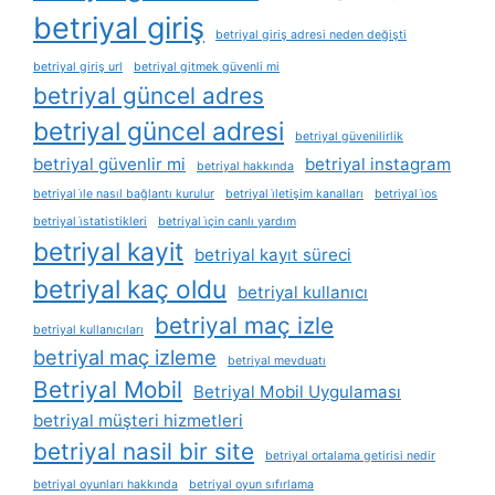
betriyal giriş
betriyal giriş adresi neden değişti
betriyal giriş url
betriyal gitmek güvenli mi
betriyal güncel adres
betriyal güncel adresi
betriyal güvenilirlik
betriyal güvenlir mi
betriyal instagram
betriyal hakkında
betriyal i̇le nasıl bağlantı kurulur
betriyal i̇letişim kanalları
betriyal i̇os
betriyal i̇statistikleri
betriyal i̇çin canlı yardım
betriyal kayit
betriyal kayıt süreci
betriyal kaç oldu
betriyal kullanıcı
betriyal maç izle
betriyal kullanıcıları
betriyal maç izleme
betriyal mevduatı
Betriyal Mobil
Betriyal Mobil Uygulaması
betriyal müşteri hizmetleri
betriyal nasil bir site
betriyal ortalama getirisi nedir
betriyal oyunları hakkında
betriyal oyun sıfırlama