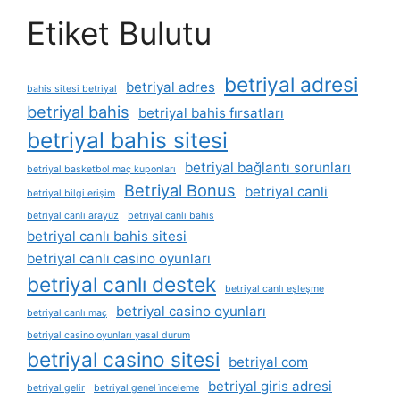
Etiket Bulutu
betriyal adresi
betriyal adres
bahis sitesi betriyal
betriyal bahis
betriyal bahis fırsatları
betriyal bahis sitesi
betriyal bağlantı sorunları
betriyal basketbol maç kuponları
Betriyal Bonus
betriyal canli
betriyal bilgi erişim
betriyal canlı arayüz
betriyal canlı bahis
betriyal canlı bahis sitesi
betriyal canlı casino oyunları
betriyal canlı destek
betriyal canlı eşleşme
betriyal casino oyunları
betriyal canlı maç
betriyal casino oyunları yasal durum
betriyal casino sitesi
betriyal com
betriyal giris adresi
betriyal gelir
betriyal genel i̇nceleme