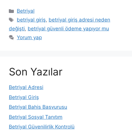
Kategoriler
Betriyal
Etiketler
betriyal giriş
,
betriyal giriş adresi neden
değişti
,
betriyal güvenli ödeme yapıyor mu
Yorum yap
Son Yazılar
Betriyal Adresi
Betriyal Giriş
Betriyal Bahis Başvurusu
Betriyal Sosyal Tanıtım
Betriyal Güvenilirlik Kontrolü