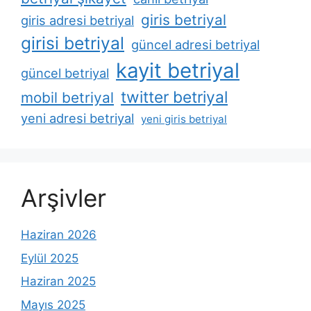
giris betriyal
giris adresi betriyal
girisi betriyal
güncel adresi betriyal
kayit betriyal
güncel betriyal
twitter betriyal
mobil betriyal
yeni adresi betriyal
yeni giris betriyal
Arşivler
Haziran 2026
Eylül 2025
Haziran 2025
Mayıs 2025