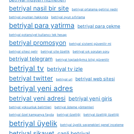
betriyal nasil bir site
betriyal ortalama getirisi nedir
betriyal oyunları hakkında
betriyal oyun sıfırlama
betriyal para yatirma
betriyal para çekme
betriyal potansiyel kullanıcı tek hesap
betriyal promosyon
betriyal sistemi güvenilir mi
betriyal sitesi gelir
betriyal site özellik
betriyal sık sorulan soru
betriyal telegram
betriyal topladığımız bilgi güvenilir
betriyal tv
betriyal tv izle
betriyal twitter
betriyal web sitesi
betriyal url
betriyal yeni adres
betriyal yeni adresi
betriyal yeni giris
betriyal yoksunluk belirtileri
betriyal ödeme yöntemleri
betriyal özel kampanya fayda
betriyal özelliği
betriyal özelliği özelliği
betriyal üyelik
betriyal üyelik seçenekleri genel i̇nceleme
betriyal şikayet
canli betriyal