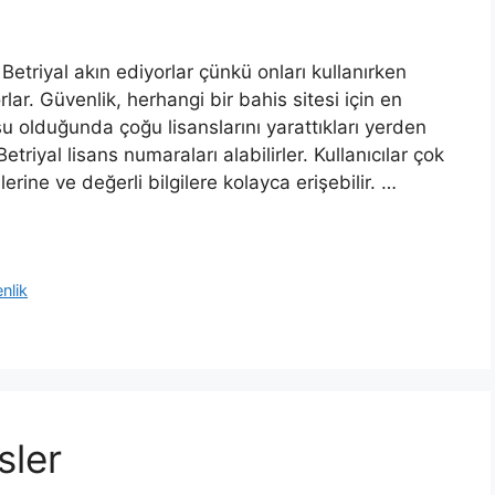
Betriyal akın ediyorlar çünkü onları kullanırken
ar. Güvenlik, herhangi bir bahis sitesi için en
su olduğunda çoğu lisanslarını yarattıkları yerden
 Betriyal lisans numaraları alabilirler. Kullanıcılar çok
erine ve değerli bilgilere kolayca erişebilir. …
nlik
sler