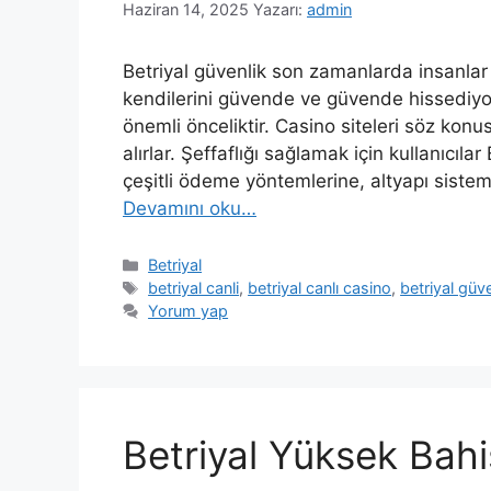
Haziran 14, 2025
Yazarı:
admin
Betriyal güvenlik son zamanlarda insanlar 
kendilerini güvende ve güvende hissediyorl
önemli önceliktir. Casino siteleri söz konu
alırlar. Şeffaflığı sağlamak için kullanıcılar
çeşitli ödeme yöntemlerine, altyapı sisteml
Devamını oku…
Kategoriler
Betriyal
Etiketler
betriyal canli
,
betriyal canlı casino
,
betriyal güve
Yorum yap
Betriyal Yüksek Bahi