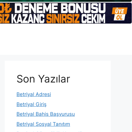
Son Yazılar
Betriyal Adresi
Betriyal Giriş
Betriyal Bahis Başvurusu
Betriyal Sosyal Tanıtım