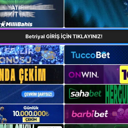
Betriyal GİRİŞ İÇİN TIKLAYINIZ!