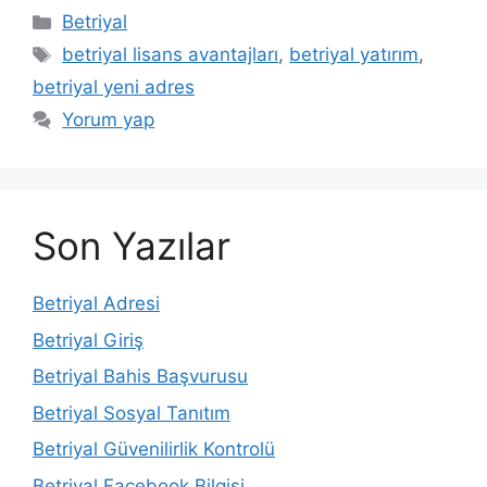
Kategoriler
Betriyal
Etiketler
betriyal lisans avantajları
,
betriyal yatırım
,
betriyal yeni adres
Yorum yap
Son Yazılar
Betriyal Adresi
Betriyal Giriş
Betriyal Bahis Başvurusu
Betriyal Sosyal Tanıtım
Betriyal Güvenilirlik Kontrolü
Betriyal Facebook Bilgisi