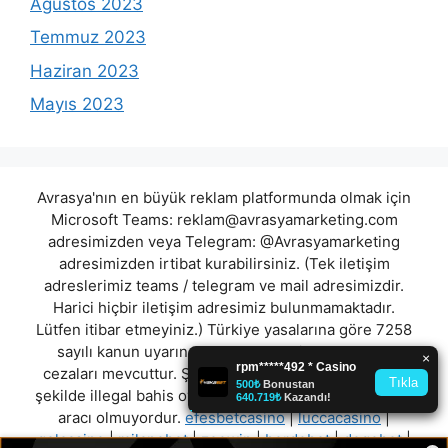
Ağustos 2023
Temmuz 2023
Haziran 2023
Mayıs 2023
Avrasya'nın en büyük reklam platformunda olmak için
Microsoft Teams:
reklam@avrasyamarketing.com
adresimizden veya Telegram: @Avrasyamarketing
adresimizden irtibat kurabilirsiniz. (Tek iletişim
adreslerimiz teams / telegram ve mail adresimizdir.
Harici hiçbir iletişim adresimiz bulunmamaktadır.
Lütfen itibar etmeyiniz.) Türkiye yasalarına göre 7258
sayılı kanun uyarınca yasa dışı bahis oynamanın
cezaları mevcuttur. Şu an bulunduğunuz site hiç bir
şekilde illegal bahis oyunları oynatmıyor ve oynamaya
aracı olmuyordur.
efesbetcasino
|
luccacasino
|
gelcasino
|
milanobet
|
zeowin
|
bordobet
|
dogobet
|