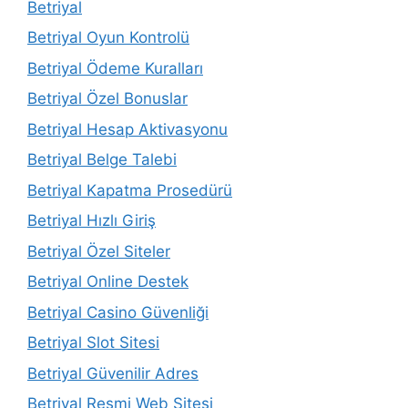
Betriyal
Betriyal Oyun Kontrolü
Betriyal Ödeme Kuralları
Betriyal Özel Bonuslar
Betriyal Hesap Aktivasyonu
Betriyal Belge Talebi
Betriyal Kapatma Prosedürü
Betriyal Hızlı Giriş
Betriyal Özel Siteler
Betriyal Online Destek
Betriyal Casino Güvenliği
Betriyal Slot Sitesi
Betriyal Güvenilir Adres
Betriyal Resmi Web Sitesi