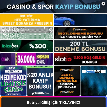
×
Betriyal GİRİŞ İÇİN TIKLAYINIZ!