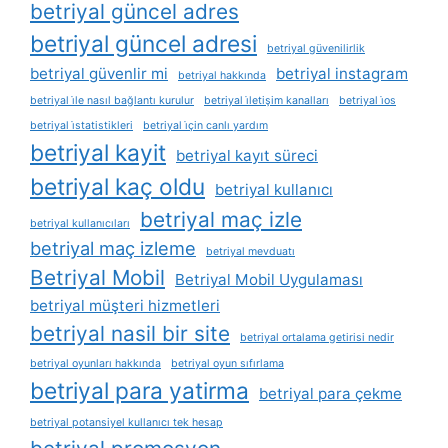
betriyal güncel adres
betriyal güncel adresi
betriyal güvenilirlik
betriyal güvenlir mi
betriyal instagram
betriyal hakkında
betriyal i̇le nasıl bağlantı kurulur
betriyal i̇letişim kanalları
betriyal i̇os
betriyal i̇statistikleri
betriyal i̇çin canlı yardım
betriyal kayit
betriyal kayıt süreci
betriyal kaç oldu
betriyal kullanıcı
betriyal maç izle
betriyal kullanıcıları
betriyal maç izleme
betriyal mevduatı
Betriyal Mobil
Betriyal Mobil Uygulaması
betriyal müşteri hizmetleri
betriyal nasil bir site
betriyal ortalama getirisi nedir
betriyal oyunları hakkında
betriyal oyun sıfırlama
betriyal para yatirma
betriyal para çekme
betriyal potansiyel kullanıcı tek hesap