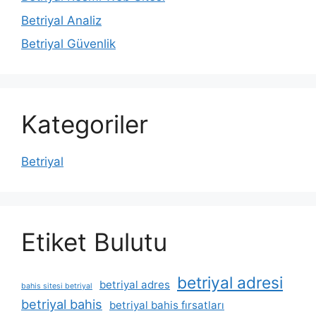
Betriyal Analiz
Betriyal Güvenlik
Kategoriler
Betriyal
Etiket Bulutu
betriyal adresi
betriyal adres
bahis sitesi betriyal
betriyal bahis
betriyal bahis fırsatları