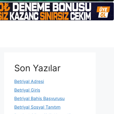
Son Yazılar
Betriyal Adresi
Betriyal Giriş
Betriyal Bahis Başvurusu
Betriyal Sosyal Tanıtım