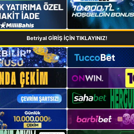
Betriyal GİRİŞ İÇİN TIKLAYINIZ!