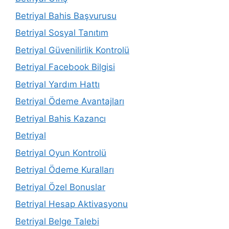
Betriyal Bahis Başvurusu
Betriyal Sosyal Tanıtım
Betriyal Güvenilirlik Kontrolü
Betriyal Facebook Bilgisi
Betriyal Yardım Hattı
Betriyal Ödeme Avantajları
Betriyal Bahis Kazancı
Betriyal
Betriyal Oyun Kontrolü
Betriyal Ödeme Kuralları
Betriyal Özel Bonuslar
Betriyal Hesap Aktivasyonu
Betriyal Belge Talebi