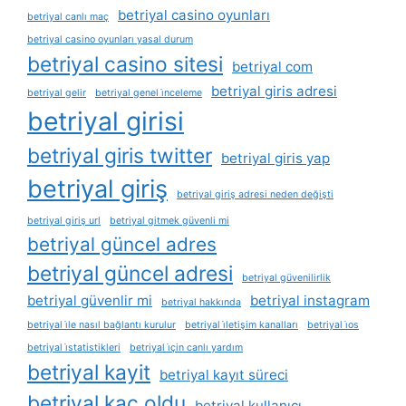
betriyal casino oyunları
betriyal canlı maç
betriyal casino oyunları yasal durum
betriyal casino sitesi
betriyal com
betriyal giris adresi
betriyal gelir
betriyal genel i̇nceleme
betriyal girisi
betriyal giris twitter
betriyal giris yap
betriyal giriş
betriyal giriş adresi neden değişti
betriyal giriş url
betriyal gitmek güvenli mi
betriyal güncel adres
betriyal güncel adresi
betriyal güvenilirlik
betriyal güvenlir mi
betriyal instagram
betriyal hakkında
betriyal i̇le nasıl bağlantı kurulur
betriyal i̇letişim kanalları
betriyal i̇os
betriyal i̇statistikleri
betriyal i̇çin canlı yardım
betriyal kayit
betriyal kayıt süreci
betriyal kaç oldu
betriyal kullanıcı