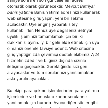
saniye sonra en son güncellenen adres
otomatik olarak görünecektir. Mevcut
Betriyal
bahis yatırımı
Bahis Yatırım adresinizi kullanarak
web sitesine giriş yapın, yeni bir sekme
açılacaktır. Üyeler giriş yaparak siteyi
kullanabilirler. Henüz üye değilseniz Betriyal
üyelik işleminizi tamamlamak için bir iki
dakikanızı ayırın. İyi bir gelir elde etmek için üye
olmanızı önemle tavsiye ederiz. Web sitesine
giriş yaptığınızda çevrimiçi destek ekibimiz 7/24
hizmetinizdedir ve bilginiz dışında sizinle
iletişime geçecektir. Gerektiğinde sizi geri
arayacaklar ve tüm sorularınızı yanıtlamaktan
asla yorulmayacaklar.
Bu ekip, para çekme işlemlerinden para yatırma
işlemlerine ve bonuslara kadar sorularınızı
yanıtlamak için burada. Ayrıca diğer siteler gibi