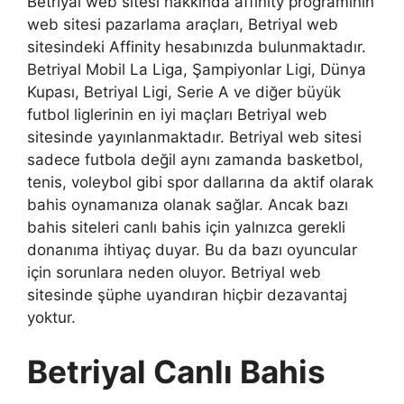
Betriyal web sitesi hakkında affinity programının
web sitesi pazarlama araçları, Betriyal web
sitesindeki Affinity hesabınızda bulunmaktadır.
Betriyal Mobil La Liga, Şampiyonlar Ligi, Dünya
Kupası, Betriyal Ligi, Serie A ve diğer büyük
futbol liglerinin en iyi maçları Betriyal web
sitesinde yayınlanmaktadır. Betriyal web sitesi
sadece futbola değil aynı zamanda basketbol, ​​
tenis, voleybol gibi spor dallarına da aktif olarak
bahis oynamanıza olanak sağlar. Ancak bazı
bahis siteleri canlı bahis için yalnızca gerekli
donanıma ihtiyaç duyar. Bu da bazı oyuncular
için sorunlara neden oluyor. Betriyal web
sitesinde şüphe uyandıran hiçbir dezavantaj
yoktur.
Betriyal Canlı Bahis