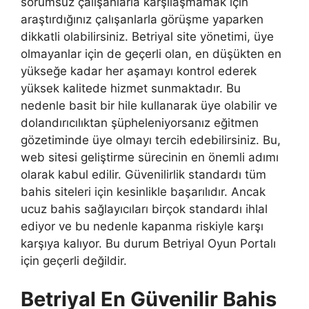
sorumsuz çalışanlarla karşılaşmamak için
araştırdığınız çalışanlarla görüşme yaparken
dikkatli olabilirsiniz. Betriyal site yönetimi, üye
olmayanlar için de geçerli olan, en düşükten en
yükseğe kadar her aşamayı kontrol ederek
yüksek kalitede hizmet sunmaktadır. Bu
nedenle basit bir hile kullanarak üye olabilir ve
dolandırıcılıktan şüpheleniyorsanız eğitmen
gözetiminde üye olmayı tercih edebilirsiniz. Bu,
web sitesi geliştirme sürecinin en önemli adımı
olarak kabul edilir. Güvenilirlik standardı tüm
bahis siteleri için kesinlikle başarılıdır. Ancak
ucuz bahis sağlayıcıları birçok standardı ihlal
ediyor ve bu nedenle kapanma riskiyle karşı
karşıya kalıyor. Bu durum Betriyal Oyun Portalı
için geçerli değildir.
Betriyal En Güvenilir Bahis