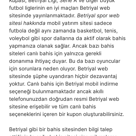
Kupası, Betriyal Ligi, Serie A ve diğer büyük
futbol liglerinin en iyi maçları Betriyal web
sitesinde yayınlanmaktadır.
Betriyal spor web
sitesi hakkında
mobil yatırım sitesi sadece
futbola değil aynı zamanda basketbol, ​​tenis,
voleybol gibi spor dallarına da aktif olarak bahis
yapmanıza olanak sağlar. Ancak bazı bahis
siteleri canlı bahis için yalnızca gerekli
donanıma ihtiyaç duyar. Bu da bazı oyuncular
için sorunlara neden oluyor. Betriyal web
sitesinde şüphe uyandıran hiçbir dezavantaj
yoktur. Canlı bahis için Betriyal mobil indirme
seçeneği bulunmamaktadır ancak akıllı
telefonunuzdan doğrudan resmi Betriyal web
sitesine erişebilir ve tüm canlı bahis
seçeneklerini içeren bir kupon oluşturabilirsiniz.
Betriyal gibi bir bahis sitesinden bilgi talep