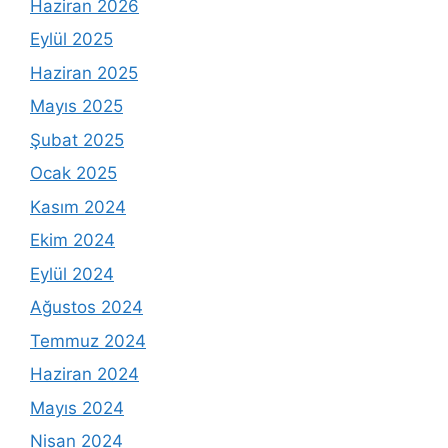
Haziran 2026
Eylül 2025
Haziran 2025
Mayıs 2025
Şubat 2025
Ocak 2025
Kasım 2024
Ekim 2024
Eylül 2024
Ağustos 2024
Temmuz 2024
Haziran 2024
Mayıs 2024
Nisan 2024