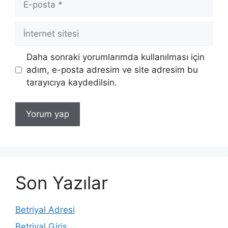
posta
İnternet
sitesi
Daha sonraki yorumlarımda kullanılması için
adım, e-posta adresim ve site adresim bu
tarayıcıya kaydedilsin.
Son Yazılar
Betriyal Adresi
Betriyal Giriş