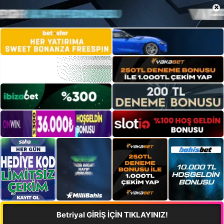
×
Betriyal GİRİŞ İÇİN TIKLAYINIZ!