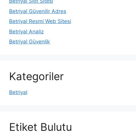
Betriyal Slot Sitesi
Betriyal Güvenilir Adres
Betriyal Resmi Web Sitesi
Betriyal Analiz
Betriyal Güvenlik
Kategoriler
Betriyal
Etiket Bulutu