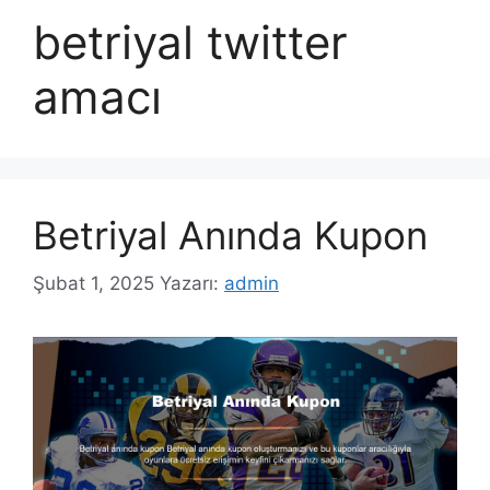
betriyal twitter
amacı
Betriyal Anında Kupon
Şubat 1, 2025
Yazarı:
admin