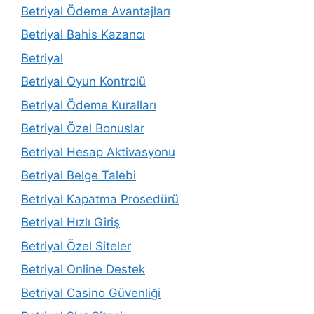
Betriyal Ödeme Avantajları
Betriyal Bahis Kazancı
Betriyal
Betriyal Oyun Kontrolü
Betriyal Ödeme Kuralları
Betriyal Özel Bonuslar
Betriyal Hesap Aktivasyonu
Betriyal Belge Talebi
Betriyal Kapatma Prosedürü
Betriyal Hızlı Giriş
Betriyal Özel Siteler
Betriyal Online Destek
Betriyal Casino Güvenliği