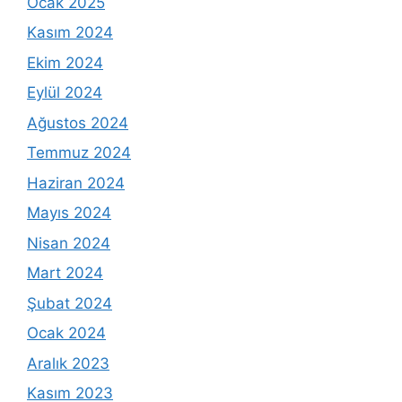
Ocak 2025
Kasım 2024
Ekim 2024
Eylül 2024
Ağustos 2024
Temmuz 2024
Haziran 2024
Mayıs 2024
Nisan 2024
Mart 2024
Şubat 2024
Ocak 2024
Aralık 2023
Kasım 2023