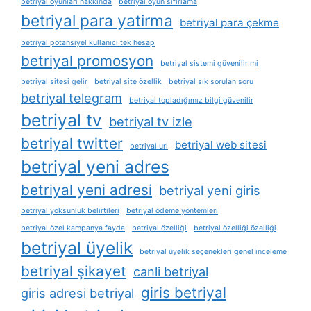
betriyal oyunları hakkında
betriyal oyun sıfırlama
betriyal para yatirma
betriyal para çekme
betriyal potansiyel kullanıcı tek hesap
betriyal promosyon
betriyal sistemi güvenilir mi
betriyal sitesi gelir
betriyal site özellik
betriyal sık sorulan soru
betriyal telegram
betriyal topladığımız bilgi güvenilir
betriyal tv
betriyal tv izle
betriyal twitter
betriyal web sitesi
betriyal url
betriyal yeni adres
betriyal yeni adresi
betriyal yeni giris
betriyal yoksunluk belirtileri
betriyal ödeme yöntemleri
betriyal özel kampanya fayda
betriyal özelliği
betriyal özelliği özelliği
betriyal üyelik
betriyal üyelik seçenekleri genel i̇nceleme
betriyal şikayet
canli betriyal
giris betriyal
giris adresi betriyal