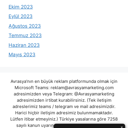
Ekim 2023
Eylül 2023
Ağustos 2023
Temmuz 2023
Haziran 2023
Mayıs 2023
Avrasya'nın en büyük reklam platformunda olmak için
Microsoft Teams:
reklam@avrasyamarketing.com
adresimizden veya Telegram: @Avrasyamarketing
adresimizden irtibat kurabilirsiniz. (Tek iletişim
adreslerimiz teams / telegram ve mail adresimizdir.
Harici hiçbir iletişim adresimiz bulunmamaktadır.
Lütfen itibar etmeyiniz.) Türkiye yasalarına göre 7258
sayılı kanun uyarınca yasa dışı bahis oynamanın