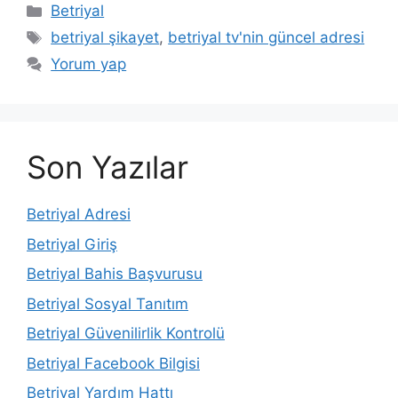
Kategoriler
Betriyal
Etiketler
betriyal şikayet
,
betriyal tv'nin güncel adresi
Yorum yap
Son Yazılar
Betriyal Adresi
Betriyal Giriş
Betriyal Bahis Başvurusu
Betriyal Sosyal Tanıtım
Betriyal Güvenilirlik Kontrolü
Betriyal Facebook Bilgisi
Betriyal Yardım Hattı