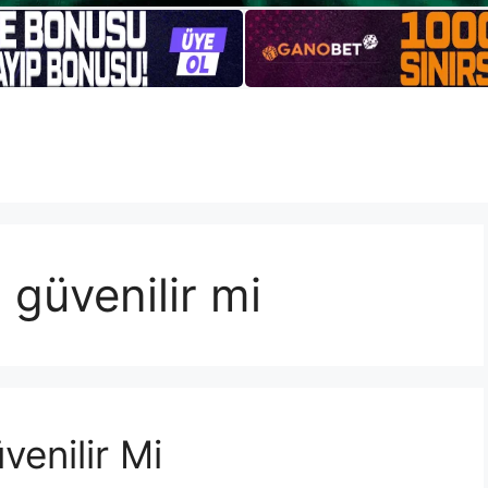
 güvenilir mi
venilir Mi