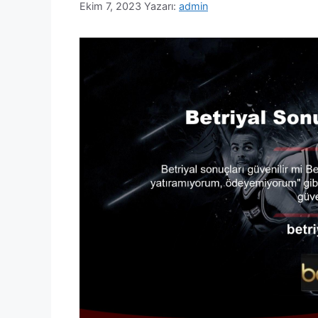
Ekim 7, 2023
Yazarı:
admin