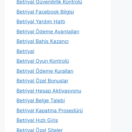
Betriyal Güvenilirlik Kontrolü
Betriyal Facebook Bilgisi
Betriyal Yardım Hattı
Betriyal Ödeme Avantajları
Betriyal Bahis Kazancı
Betriyal
Betriyal Oyun Kontrolü
Betriyal Ödeme Kuralları
Betriyal Özel Bonuslar
Betriyal Hesap Aktivasyonu
Betriyal Belge Talebi
Betriyal Kapatma Prosedürü
Betriyal Hızlı Giriş
Betriyal Özel Siteler