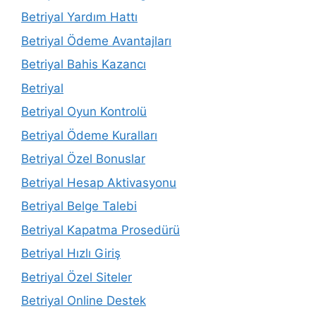
Betriyal Yardım Hattı
Betriyal Ödeme Avantajları
Betriyal Bahis Kazancı
Betriyal
Betriyal Oyun Kontrolü
Betriyal Ödeme Kuralları
Betriyal Özel Bonuslar
Betriyal Hesap Aktivasyonu
Betriyal Belge Talebi
Betriyal Kapatma Prosedürü
Betriyal Hızlı Giriş
Betriyal Özel Siteler
Betriyal Online Destek