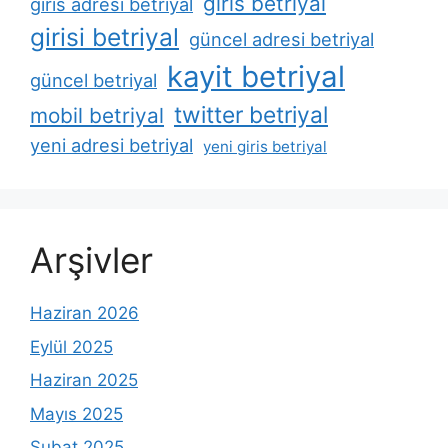
giris betriyal
giris adresi betriyal
girisi betriyal
güncel adresi betriyal
kayit betriyal
güncel betriyal
twitter betriyal
mobil betriyal
yeni adresi betriyal
yeni giris betriyal
Arşivler
Haziran 2026
Eylül 2025
Haziran 2025
Mayıs 2025
Şubat 2025