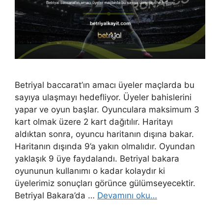
Betriyal baccarat’ın amacı üyeler maçlarda bu
sayıya ulaşmayı hedefliyor. Üyeler bahislerini
yapar ve oyun başlar. Oyunculara maksimum 3
kart olmak üzere 2 kart dağıtılır. Haritayı
aldıktan sonra, oyuncu haritanın dışına bakar.
Haritanın dışında 9’a yakın olmalıdır. Oyundan
yaklaşık 9 üye faydalandı. Betriyal bakara
oyununun kullanımı o kadar kolaydır ki
üyelerimiz sonuçları görünce gülümseyecektir.
Betriyal Bakara’da …
Devamını oku…