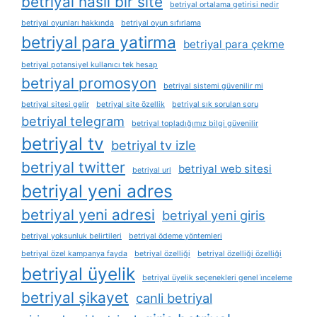
betriyal nasil bir site
betriyal ortalama getirisi nedir
betriyal oyunları hakkında
betriyal oyun sıfırlama
betriyal para yatirma
betriyal para çekme
betriyal potansiyel kullanıcı tek hesap
betriyal promosyon
betriyal sistemi güvenilir mi
betriyal sitesi gelir
betriyal site özellik
betriyal sık sorulan soru
betriyal telegram
betriyal topladığımız bilgi güvenilir
betriyal tv
betriyal tv izle
betriyal twitter
betriyal web sitesi
betriyal url
betriyal yeni adres
betriyal yeni adresi
betriyal yeni giris
betriyal yoksunluk belirtileri
betriyal ödeme yöntemleri
betriyal özel kampanya fayda
betriyal özelliği
betriyal özelliği özelliği
betriyal üyelik
betriyal üyelik seçenekleri genel i̇nceleme
betriyal şikayet
canli betriyal