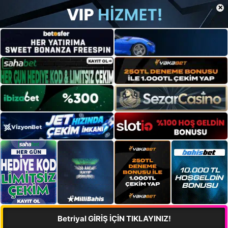
×
Betriyal GİRİŞ İÇİN TIKLAYINIZ!