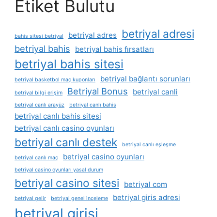
Etiket Bulutu
betriyal adresi
betriyal adres
bahis sitesi betriyal
betriyal bahis
betriyal bahis fırsatları
betriyal bahis sitesi
betriyal bağlantı sorunları
betriyal basketbol maç kuponları
Betriyal Bonus
betriyal canli
betriyal bilgi erişim
betriyal canlı arayüz
betriyal canlı bahis
betriyal canlı bahis sitesi
betriyal canlı casino oyunları
betriyal canlı destek
betriyal canlı eşleşme
betriyal casino oyunları
betriyal canlı maç
betriyal casino oyunları yasal durum
betriyal casino sitesi
betriyal com
betriyal giris adresi
betriyal gelir
betriyal genel i̇nceleme
betriyal girisi