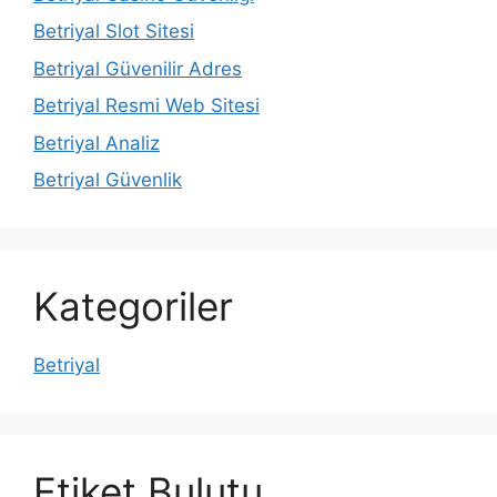
Betriyal Slot Sitesi
Betriyal Güvenilir Adres
Betriyal Resmi Web Sitesi
Betriyal Analiz
Betriyal Güvenlik
Kategoriler
Betriyal
Etiket Bulutu