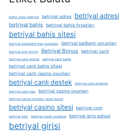
betriyal adresi
betriyal adres
bahis sitesi betriyal
betriyal bahis
betriyal bahis fırsatları
betriyal bahis sitesi
betriyal bağlantı sorunları
betriyal basketbol maç kuponları
Betriyal Bonus
betriyal canli
betriyal bilgi erişim
betriyal canlı arayüz
betriyal canlı bahis
betriyal canlı bahis sitesi
betriyal canlı casino oyunları
betriyal canlı destek
betriyal canlı eşleşme
betriyal casino oyunları
betriyal canlı maç
betriyal casino oyunları yasal durum
betriyal casino sitesi
betriyal com
betriyal giris adresi
betriyal gelir
betriyal genel i̇nceleme
betriyal girisi