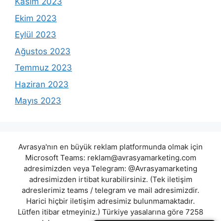
Kasım 2023
Ekim 2023
Eylül 2023
Ağustos 2023
Temmuz 2023
Haziran 2023
Mayıs 2023
Avrasya'nın en büyük reklam platformunda olmak için
Microsoft Teams:
reklam@avrasyamarketing.com
adresimizden veya Telegram: @Avrasyamarketing
adresimizden irtibat kurabilirsiniz. (Tek iletişim
adreslerimiz teams / telegram ve mail adresimizdir.
Harici hiçbir iletişim adresimiz bulunmamaktadır.
Lütfen itibar etmeyiniz.) Türkiye yasalarına göre 7258