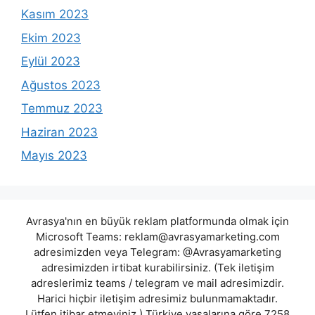
Kasım 2023
Ekim 2023
Eylül 2023
Ağustos 2023
Temmuz 2023
Haziran 2023
Mayıs 2023
Avrasya'nın en büyük reklam platformunda olmak için
Microsoft Teams:
reklam@avrasyamarketing.com
adresimizden veya Telegram: @Avrasyamarketing
adresimizden irtibat kurabilirsiniz. (Tek iletişim
adreslerimiz teams / telegram ve mail adresimizdir.
Harici hiçbir iletişim adresimiz bulunmamaktadır.
Lütfen itibar etmeyiniz.) Türkiye yasalarına göre 7258