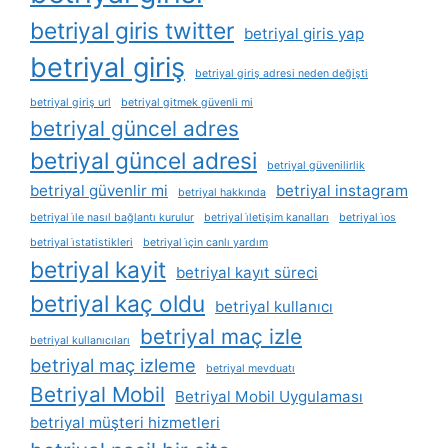
betriyal giris twitter
betriyal giris yap
betriyal giriş
betriyal giriş adresi neden değişti
betriyal giriş url
betriyal gitmek güvenli mi
betriyal güncel adres
betriyal güncel adresi
betriyal güvenilirlik
betriyal güvenlir mi
betriyal instagram
betriyal hakkında
betriyal i̇le nasıl bağlantı kurulur
betriyal i̇letişim kanalları
betriyal i̇os
betriyal i̇statistikleri
betriyal i̇çin canlı yardım
betriyal kayit
betriyal kayıt süreci
betriyal kaç oldu
betriyal kullanıcı
betriyal maç izle
betriyal kullanıcıları
betriyal maç izleme
betriyal mevduatı
Betriyal Mobil
Betriyal Mobil Uygulaması
betriyal müşteri hizmetleri