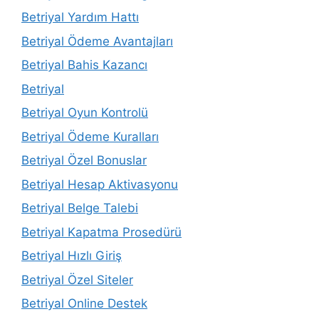
Betriyal Yardım Hattı
Betriyal Ödeme Avantajları
Betriyal Bahis Kazancı
Betriyal
Betriyal Oyun Kontrolü
Betriyal Ödeme Kuralları
Betriyal Özel Bonuslar
Betriyal Hesap Aktivasyonu
Betriyal Belge Talebi
Betriyal Kapatma Prosedürü
Betriyal Hızlı Giriş
Betriyal Özel Siteler
Betriyal Online Destek