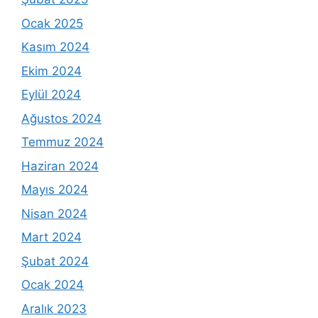
Ocak 2025
Kasım 2024
Ekim 2024
Eylül 2024
Ağustos 2024
Temmuz 2024
Haziran 2024
Mayıs 2024
Nisan 2024
Mart 2024
Şubat 2024
Ocak 2024
Aralık 2023