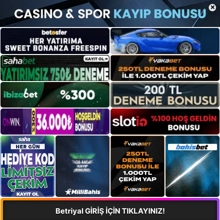
×
Betriyal GİRİŞ İÇİN TIKLAYINIZ!