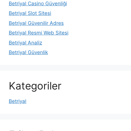
Betriyal Casino Güvenliği
Betriyal Slot Sitesi
Betriyal Güvenilir Adres
Betriyal Resmi Web Sitesi
Betriyal Analiz
Betriyal Güvenlik
Kategoriler
Betriyal