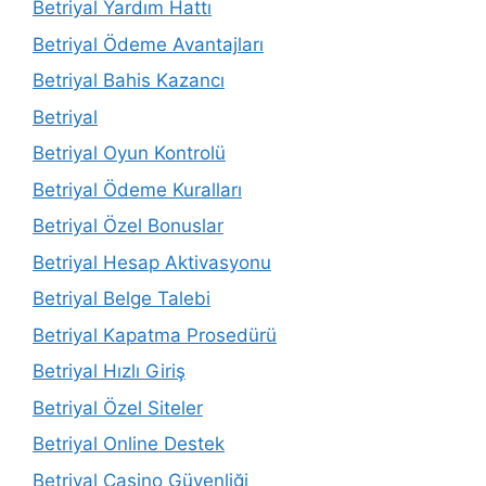
Betriyal Yardım Hattı
Betriyal Ödeme Avantajları
Betriyal Bahis Kazancı
Betriyal
Betriyal Oyun Kontrolü
Betriyal Ödeme Kuralları
Betriyal Özel Bonuslar
Betriyal Hesap Aktivasyonu
Betriyal Belge Talebi
Betriyal Kapatma Prosedürü
Betriyal Hızlı Giriş
Betriyal Özel Siteler
Betriyal Online Destek
Betriyal Casino Güvenliği