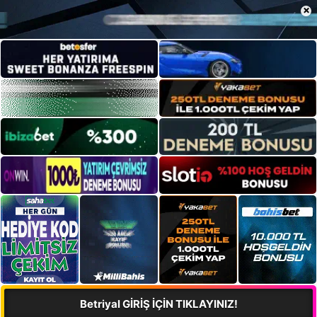
×
Betriyal GİRİŞ İÇİN TIKLAYINIZ!