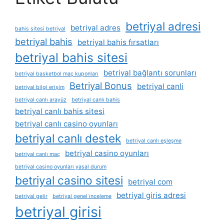
betriyal adresi
betriyal adres
bahis sitesi betriyal
betriyal bahis
betriyal bahis fırsatları
betriyal bahis sitesi
betriyal bağlantı sorunları
betriyal basketbol maç kuponları
Betriyal Bonus
betriyal canli
betriyal bilgi erişim
betriyal canlı arayüz
betriyal canlı bahis
betriyal canlı bahis sitesi
betriyal canlı casino oyunları
betriyal canlı destek
betriyal canlı eşleşme
betriyal casino oyunları
betriyal canlı maç
betriyal casino oyunları yasal durum
betriyal casino sitesi
betriyal com
betriyal giris adresi
betriyal gelir
betriyal genel i̇nceleme
betriyal girisi