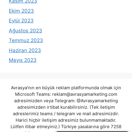
Kasım 2023
Ekim 2023
Eylül 2023
Ağustos 2023
Temmuz 2023
Haziran 2023
Mayıs 2023
Avrasya'nın en büyük reklam platformunda olmak için
Microsoft Teams:
reklam@avrasyamarketing.com
adresimizden veya Telegram: @Avrasyamarketing
adresimizden irtibat kurabilirsiniz. (Tek iletişim
adreslerimiz teams / telegram ve mail adresimizdir.
Harici hiçbir iletişim adresimiz bulunmamaktadır.
Lütfen itibar etmeyiniz.) Türkiye yasalarına göre 7258