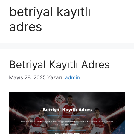
betriyal kayıtlı
adres
Betriyal Kayıtlı Adres
Mayıs 28, 2025
Yazarı:
admin