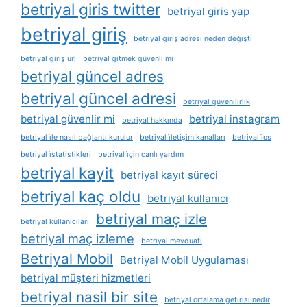
betriyal giris twitter
betriyal giris yap
betriyal giriş
betriyal giriş adresi neden değişti
betriyal giriş url
betriyal gitmek güvenli mi
betriyal güncel adres
betriyal güncel adresi
betriyal güvenilirlik
betriyal güvenlir mi
betriyal instagram
betriyal hakkında
betriyal i̇le nasıl bağlantı kurulur
betriyal i̇letişim kanalları
betriyal i̇os
betriyal i̇statistikleri
betriyal i̇çin canlı yardım
betriyal kayit
betriyal kayıt süreci
betriyal kaç oldu
betriyal kullanıcı
betriyal maç izle
betriyal kullanıcıları
betriyal maç izleme
betriyal mevduatı
Betriyal Mobil
Betriyal Mobil Uygulaması
betriyal müşteri hizmetleri
betriyal nasil bir site
betriyal ortalama getirisi nedir