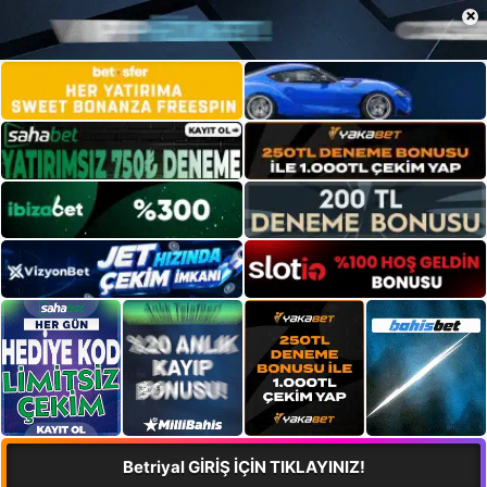
×
Betriyal GİRİŞ İÇİN TIKLAYINIZ!