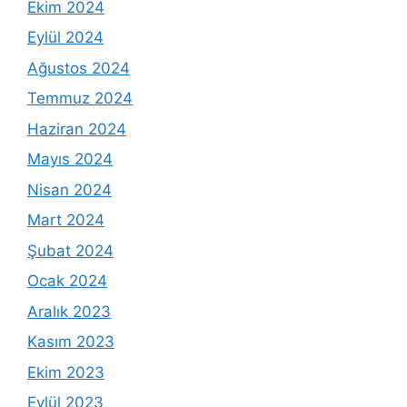
Ekim 2024
Eylül 2024
Ağustos 2024
Temmuz 2024
Haziran 2024
Mayıs 2024
Nisan 2024
Mart 2024
Şubat 2024
Ocak 2024
Aralık 2023
Kasım 2023
Ekim 2023
Eylül 2023