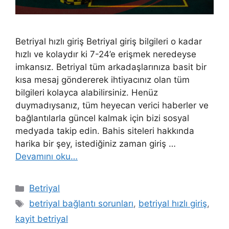
Betriyal hızlı giriş Betriyal giriş bilgileri o kadar
hızlı ve kolaydır ki 7-24’e erişmek neredeyse
imkansız. Betriyal tüm arkadaşlarınıza basit bir
kısa mesaj göndererek ihtiyacınız olan tüm
bilgileri kolayca alabilirsiniz. Henüz
duymadıysanız, tüm heyecan verici haberler ve
bağlantılarla güncel kalmak için bizi sosyal
medyada takip edin. Bahis siteleri hakkında
harika bir şey, istediğiniz zaman giriş …
Devamını oku…
Kategoriler
Betriyal
Etiketler
betriyal bağlantı sorunları
,
betriyal hızlı giriş
,
kayit betriyal