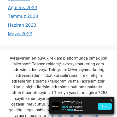
Ağustos 2023
Temmuz 2023
Haziran 2023
Mayıs 2023
Avrasya'nın en büyük reklam platformunda olmak için
Microsoft Teams:
reklam@avrasyamarketing.com
adresimizden veya Telegram: @Avrasyamarketing
adresimizden irtibat kurabilirsiniz. (Tek iletişim
adreslerimiz teams / telegram ve mail adresimizdir.
Harici hiçbir iletişim adresimiz bulunmamaktadır.
Lütfen itibar etmeyiniz.) Türkiye yasalarına göre 7258
sayılı kanun uyarınca yasa dışı bahis oynamanın
cezaları mevcuttur. Şu an bulunduğunuz site hiç bir
şekilde illegal bahis oyunları oynatmıyor ve oynamaya
aracı olmuyordur.
efesbetcasino
|
luccacasino
|