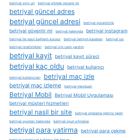
betriyal giriş url
betriyal gitmek güvenli mi
betriyal güncel adres
betriyal güncel adresi
betriyal güvenilirlik
betriyal güvenlir mi
betriyal instagram
betriyal hakkında
betriyal i̇le nasıl bağlantı kurulur
betriyal i̇letişim kanalları
betriyal i̇os
betriyal i̇statistikleri
betriyal i̇çin canlı yardım
betriyal kayit
betriyal kayıt süreci
betriyal kaç oldu
betriyal kullanıcı
betriyal maç izle
betriyal kullanıcıları
betriyal maç izleme
betriyal mevduatı
Betriyal Mobil
Betriyal Mobil Uygulaması
betriyal müşteri hizmetleri
betriyal nasil bir site
betriyal ortalama getirisi nedir
betriyal oyunları hakkında
betriyal oyun sıfırlama
betriyal para yatirma
betriyal para çekme
betriyal potansiyel kullanıcı tek hesap