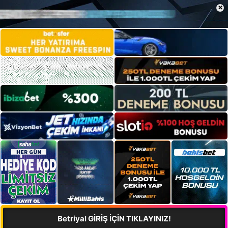
×
Betriyal GİRİŞ İÇİN TIKLAYINIZ!