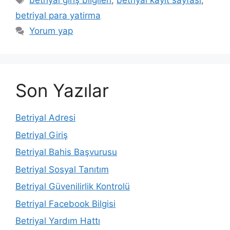
betriyal giriş bilgileri
,
betriyal kayıt sayfası
,
betriyal para yatirma
Yorum yap
Son Yazılar
Betriyal Adresi
Betriyal Giriş
Betriyal Bahis Başvurusu
Betriyal Sosyal Tanıtım
Betriyal Güvenilirlik Kontrolü
Betriyal Facebook Bilgisi
Betriyal Yardım Hattı