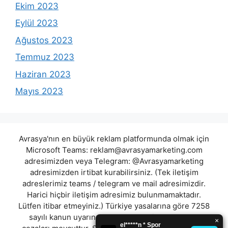
Ekim 2023
Eylül 2023
Ağustos 2023
Temmuz 2023
Haziran 2023
Mayıs 2023
Avrasya'nın en büyük reklam platformunda olmak için
Microsoft Teams:
reklam@avrasyamarketing.com
adresimizden veya Telegram: @Avrasyamarketing
adresimizden irtibat kurabilirsiniz. (Tek iletişim
adreslerimiz teams / telegram ve mail adresimizdir.
Harici hiçbir iletişim adresimiz bulunmamaktadır.
Lütfen itibar etmeyiniz.) Türkiye yasalarına göre 7258
sayılı kanun uyarınca yasa dışı bahis oynamanın