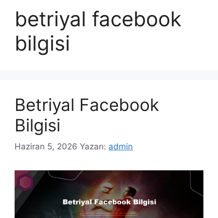
betriyal facebook
bilgisi
Betriyal Facebook
Bilgisi
Haziran 5, 2026
Yazarı:
admin