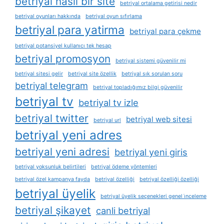
betriyal nasil bir site
betriyal ortalama getirisi nedir
betriyal oyunları hakkında
betriyal oyun sıfırlama
betriyal para yatirma
betriyal para çekme
betriyal potansiyel kullanıcı tek hesap
betriyal promosyon
betriyal sistemi güvenilir mi
betriyal sitesi gelir
betriyal site özellik
betriyal sık sorulan soru
betriyal telegram
betriyal topladığımız bilgi güvenilir
betriyal tv
betriyal tv izle
betriyal twitter
betriyal web sitesi
betriyal url
betriyal yeni adres
betriyal yeni adresi
betriyal yeni giris
betriyal yoksunluk belirtileri
betriyal ödeme yöntemleri
betriyal özel kampanya fayda
betriyal özelliği
betriyal özelliği özelliği
betriyal üyelik
betriyal üyelik seçenekleri genel i̇nceleme
betriyal şikayet
canli betriyal