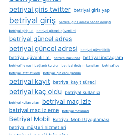
betriyal giris twitter
betriyal giris yap
betriyal giriş
betriyal giriş adresi neden değişti
betriyal giriş url
betriyal gitmek güvenli mi
betriyal güncel adres
betriyal güncel adresi
betriyal güvenilirlik
betriyal güvenlir mi
betriyal instagram
betriyal hakkında
betriyal i̇le nasıl bağlantı kurulur
betriyal i̇letişim kanalları
betriyal i̇os
betriyal i̇statistikleri
betriyal i̇çin canlı yardım
betriyal kayit
betriyal kayıt süreci
betriyal kaç oldu
betriyal kullanıcı
betriyal maç izle
betriyal kullanıcıları
betriyal maç izleme
betriyal mevduatı
Betriyal Mobil
Betriyal Mobil Uygulaması
betriyal müşteri hizmetleri