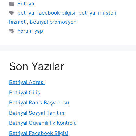
Kategoriler
Betriyal
Etiketler
betriyal facebook bilgisi
,
betriyal müşteri
hizmeti
,
betriyal promosyon
Yorum yap
Son Yazılar
Betriyal Adresi
Betriyal Giriş
Betriyal Bahis Başvurusu
Betriyal Sosyal Tanıtım
Betriyal Güvenilirlik Kontrolü
Betriyal Facebook Bilgisi