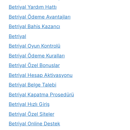
Betriyal Yardım Hattı
Betriyal Ödeme Avantajları
Betriyal Bahis Kazancı
Betriyal
Betriyal Oyun Kontrolü
Betriyal Ödeme Kuralları
Betriyal Özel Bonuslar
Betriyal Hesap Aktivasyonu
Betriyal Belge Talebi
Betriyal Kapatma Prosedürü
Betriyal Hızlı Giriş
Betriyal Özel Siteler
Betriyal Online Destek