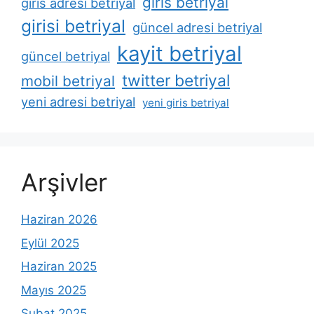
giris betriyal
giris adresi betriyal
girisi betriyal
güncel adresi betriyal
kayit betriyal
güncel betriyal
twitter betriyal
mobil betriyal
yeni adresi betriyal
yeni giris betriyal
Arşivler
Haziran 2026
Eylül 2025
Haziran 2025
Mayıs 2025
Şubat 2025