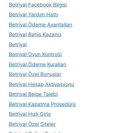
Betriyal Facebook Bilgisi
Betriyal Yardım Hattı
Betriyal Ödeme Avantajları
Betriyal Bahis Kazancı
Betriyal
Betriyal Oyun Kontrolü
Betriyal Ödeme Kuralları
Betriyal Özel Bonuslar
Betriyal Hesap Aktivasyonu
Betriyal Belge Talebi
Betriyal Kapatma Prosedürü
Betriyal Hızlı Giriş
Betriyal Özel Siteler