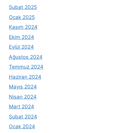
Şubat 2025
Ocak 2025
Kasım 2024
Ekim 2024
Eylül 2024
Ağustos 2024
Temmuz 2024
Haziran 2024
Mayıs 2024
Nisan 2024
Mart 2024
Şubat 2024
Ocak 2024