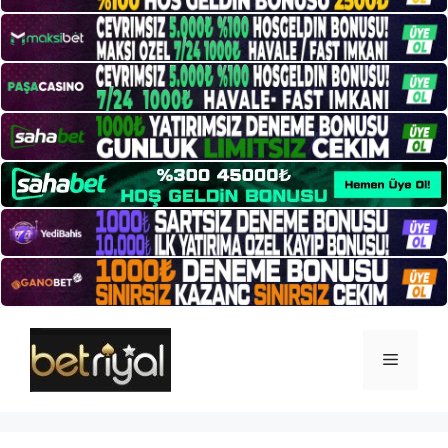
İçeriğe
atla
Menü