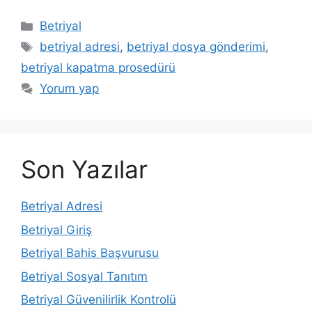
Kategoriler
Betriyal
Etiketler
betriyal adresi
,
betriyal dosya gönderimi
,
betriyal kapatma prosedürü
Yorum yap
Son Yazılar
Betriyal Adresi
Betriyal Giriş
Betriyal Bahis Başvurusu
Betriyal Sosyal Tanıtım
Betriyal Güvenilirlik Kontrolü