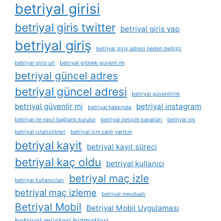
betriyal girisi
betriyal giris twitter
betriyal giris yap
betriyal giriş
betriyal giriş adresi neden değişti
betriyal giriş url
betriyal gitmek güvenli mi
betriyal güncel adres
betriyal güncel adresi
betriyal güvenilirlik
betriyal güvenlir mi
betriyal instagram
betriyal hakkında
betriyal i̇le nasıl bağlantı kurulur
betriyal i̇letişim kanalları
betriyal i̇os
betriyal i̇statistikleri
betriyal i̇çin canlı yardım
betriyal kayit
betriyal kayıt süreci
betriyal kaç oldu
betriyal kullanıcı
betriyal maç izle
betriyal kullanıcıları
betriyal maç izleme
betriyal mevduatı
Betriyal Mobil
Betriyal Mobil Uygulaması
betriyal müşteri hizmetleri