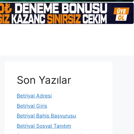
Son Yazılar
Betriyal Adresi
Betriyal Giriş
Betriyal Bahis Başvurusu
Betriyal Sosyal Tanıtım