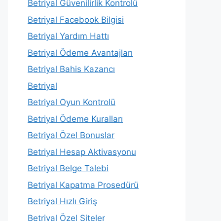
Betriyal Güvenilirlik Kontrolü
Betriyal Facebook Bilgisi
Betriyal Yardım Hattı
Betriyal Ödeme Avantajları
Betriyal Bahis Kazancı
Betriyal
Betriyal Oyun Kontrolü
Betriyal Ödeme Kuralları
Betriyal Özel Bonuslar
Betriyal Hesap Aktivasyonu
Betriyal Belge Talebi
Betriyal Kapatma Prosedürü
Betriyal Hızlı Giriş
Betriyal Özel Siteler