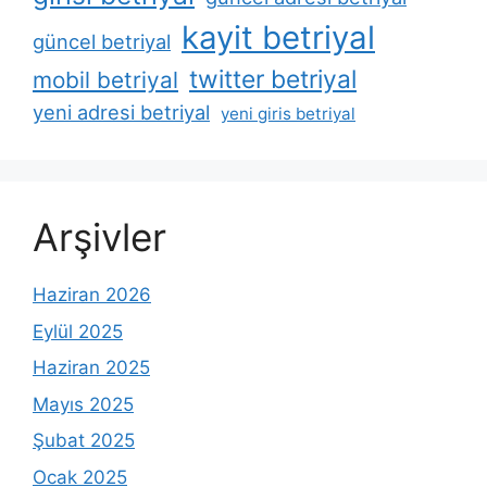
kayit betriyal
güncel betriyal
twitter betriyal
mobil betriyal
yeni adresi betriyal
yeni giris betriyal
Arşivler
Haziran 2026
Eylül 2025
Haziran 2025
Mayıs 2025
Şubat 2025
Ocak 2025