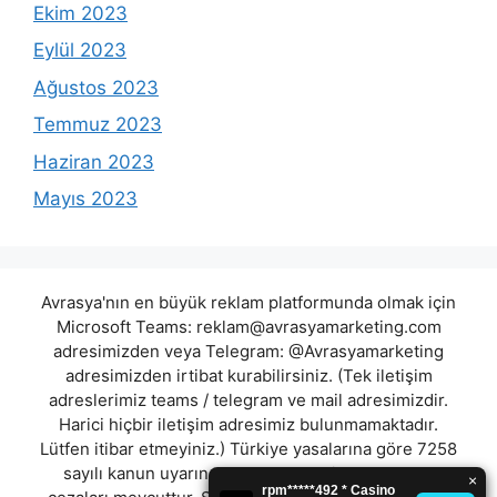
Ekim 2023
Eylül 2023
Ağustos 2023
Temmuz 2023
Haziran 2023
Mayıs 2023
Avrasya'nın en büyük reklam platformunda olmak için
Microsoft Teams:
reklam@avrasyamarketing.com
adresimizden veya Telegram: @Avrasyamarketing
adresimizden irtibat kurabilirsiniz. (Tek iletişim
adreslerimiz teams / telegram ve mail adresimizdir.
Harici hiçbir iletişim adresimiz bulunmamaktadır.
Lütfen itibar etmeyiniz.) Türkiye yasalarına göre 7258
sayılı kanun uyarınca yasa dışı bahis oynamanın