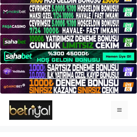
İçeriğe
atla
Menü