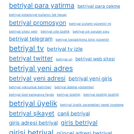
betriyal para yatirma
betriyal para çekme
betriyal potansiyel kullanıcı tek hesap
betriyal promosyon
betriyal sistemi güvenilir mi
betriyal sitesi gelir
betriyal site özellik
betriyal sık sorulan soru
betriyal telegram
betriyal topladığımız bilgi güvenilir
betriyal tv
betriyal tv izle
betriyal twitter
betriyal web sitesi
betriyal url
betriyal yeni adres
betriyal yeni adresi
betriyal yeni giris
betriyal yoksunluk belirtileri
betriyal ödeme yöntemleri
betriyal özel kampanya fayda
betriyal özelliği
betriyal özelliği özelliği
betriyal üyelik
betriyal üyelik seçenekleri genel i̇nceleme
betriyal şikayet
canli betriyal
giris betriyal
giris adresi betriyal
girisi betriyal
güncel adresi betriyal