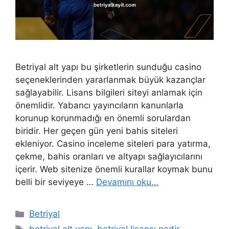
Betriyal alt yapı bu şirketlerin sunduğu casino
seçeneklerinden yararlanmak büyük kazançlar
sağlayabilir. Lisans bilgileri siteyi anlamak için
önemlidir. Yabancı yayıncıların kanunlarla
korunup korunmadığı en önemli sorulardan
biridir. Her geçen gün yeni bahis siteleri
ekleniyor. Casino inceleme siteleri para yatırma,
çekme, bahis oranları ve altyapı sağlayıcılarını
içerir. Web sitenize önemli kurallar koymak bunu
belli bir seviyeye …
Devamını oku…
Kategoriler
Betriyal
Etiketler