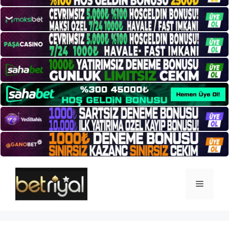
İçeriğe
atla
Menü