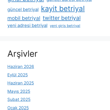
kayit betriyal
güncel betriyal
twitter betriyal
mobil betriyal
yeni adresi betriyal
yeni giris betriyal
Arşivler
Haziran 2026
Eylül 2025
Haziran 2025
Mayıs 2025
Şubat 2025
Ocak 2025