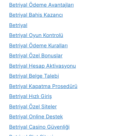
Betriyal Ödeme Avantajları
Betriyal Bahis Kazancı
Betriyal
Betriyal Oyun Kontrolü
Betriyal Ödeme Kuralları
Betriyal Özel Bonuslar
Betriyal Hesap Aktivasyonu
Betriyal Belge Talebi
Betriyal Kapatma Prosedürü
Betriyal Hızlı Giriş
Betriyal Özel Siteler
Betriyal Online Destek
Betriyal Casino Güvenliği