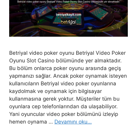
Betriyal video poker oyunu Betriyal Video Poker
Oyunu Slot Casino bölümünde yer almaktadır.
Bu bölüm onlarca poker oyunu arasında geçiş
yapmanızı sağlar. Ancak poker oynamak isteyen
kullanıcıların Betriyal video poker oyunlarına
kaydolmak ve oynamak için bilgisayar
kullanmasına gerek yoktur. Müşteriler tüm bu
oyunlara cep telefonlarından da ulaşabiliyor.
Yani oyuncular video poker bölümünü izleyip
hemen oynama …
Devamını oku…