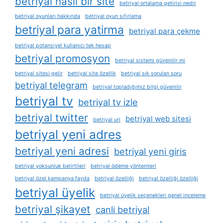
betriyal nasil bir site
betriyal ortalama getirisi nedir
betriyal oyunları hakkında
betriyal oyun sıfırlama
betriyal para yatirma
betriyal para çekme
betriyal potansiyel kullanıcı tek hesap
betriyal promosyon
betriyal sistemi güvenilir mi
betriyal sitesi gelir
betriyal site özellik
betriyal sık sorulan soru
betriyal telegram
betriyal topladığımız bilgi güvenilir
betriyal tv
betriyal tv izle
betriyal twitter
betriyal web sitesi
betriyal url
betriyal yeni adres
betriyal yeni adresi
betriyal yeni giris
betriyal yoksunluk belirtileri
betriyal ödeme yöntemleri
betriyal özel kampanya fayda
betriyal özelliği
betriyal özelliği özelliği
betriyal üyelik
betriyal üyelik seçenekleri genel i̇nceleme
betriyal şikayet
canli betriyal