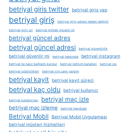
betriyal giris twitter
betriyal giris yap
betriyal giriş
betriyal giriş adresi neden değişti
betriyal giriş url
betriyal gitmek güvenli mi
betriyal güncel adres
betriyal güncel adresi
betriyal güvenilirlik
betriyal güvenlir mi
betriyal instagram
betriyal hakkında
betriyal i̇le nasıl bağlantı kurulur
betriyal i̇letişim kanalları
betriyal i̇os
betriyal i̇statistikleri
betriyal i̇çin canlı yardım
betriyal kayit
betriyal kayıt süreci
betriyal kaç oldu
betriyal kullanıcı
betriyal maç izle
betriyal kullanıcıları
betriyal maç izleme
betriyal mevduatı
Betriyal Mobil
Betriyal Mobil Uygulaması
betriyal müşteri hizmetleri