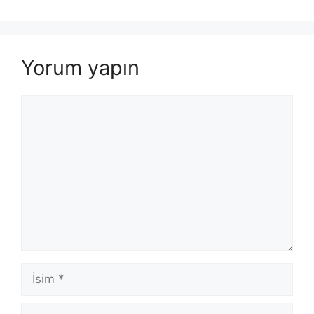
Yorum yapın
Yorum
İsim
E-