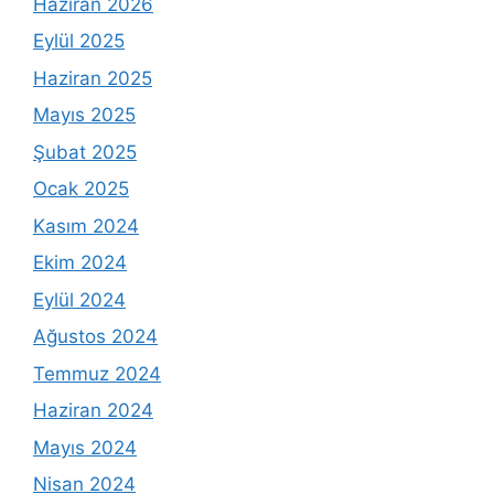
Haziran 2026
Eylül 2025
Haziran 2025
Mayıs 2025
Şubat 2025
Ocak 2025
Kasım 2024
Ekim 2024
Eylül 2024
Ağustos 2024
Temmuz 2024
Haziran 2024
Mayıs 2024
Nisan 2024