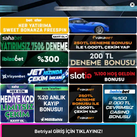
×
Betriyal GİRİŞ İÇİN TIKLAYINIZ!