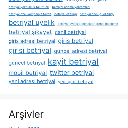
betriyal yoksunluk belirtileri
betriyal ödeme yöntemleri
betriyal özel kampanya fayda
betriyal özelliği
betriyal özelliği özelliği
betriyal üyelik
betriyal üyelik seçenekleri genel i̇nceleme
betriyal şikayet
canli betriyal
giris betriyal
giris adresi betriyal
girisi betriyal
güncel adresi betriyal
kayit betriyal
güncel betriyal
twitter betriyal
mobil betriyal
yeni adresi betriyal
yeni giris betriyal
Arşivler