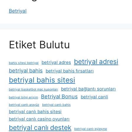
Betriyal
Etiket Bulutu
betriyal adresi
betriyal adres
bahis sitesi betriyal
betriyal bahis
betriyal bahis fırsatları
betriyal bahis sitesi
betriyal bağlantı sorunları
betriyal basketbol maç kuponları
Betriyal Bonus
betriyal canli
betriyal bilgi erişim
betriyal canlı arayüz
betriyal canlı bahis
betriyal canlı bahis sitesi
betriyal canlı casino oyunları
betriyal canlı destek
betriyal canlı eşleşme