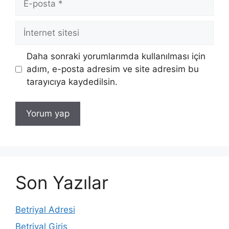
posta
İnternet
sitesi
Daha sonraki yorumlarımda kullanılması için
adım, e-posta adresim ve site adresim bu
tarayıcıya kaydedilsin.
Son Yazılar
Betriyal Adresi
Betriyal Giriş