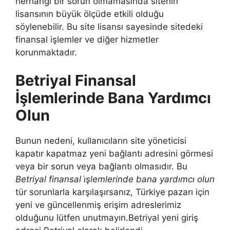
herhangi bir sorun olmamasında sitenin
lisansının büyük ölçüde etkili olduğu
söylenebilir. Bu site lisansı sayesinde sitedeki
finansal işlemler ve diğer hizmetler
korunmaktadır.
Betriyal Finansal
İşlemlerinde Bana Yardımcı
Olun
Bunun nedeni, kullanıcıların site yöneticisi
kapatır kapatmaz yeni bağlantı adresini görmesi
veya bir sorun veya bağlantı olmasıdır. Bu
Betriyal finansal i̇şlemlerinde bana yardımcı olun
tür sorunlarla karşılaşırsanız, Türkiye pazarı için
yeni ve güncellenmiş erişim adreslerimiz
olduğunu lütfen unutmayın.Betriyal yeni giriş