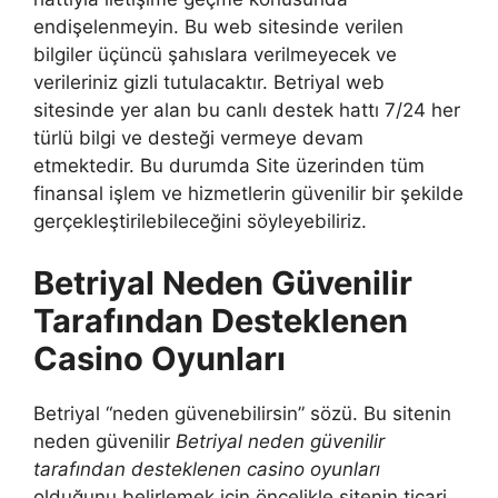
endişelenmeyin. Bu web sitesinde verilen
bilgiler üçüncü şahıslara verilmeyecek ve
verileriniz gizli tutulacaktır. Betriyal web
sitesinde yer alan bu canlı destek hattı 7/24 her
türlü bilgi ve desteği vermeye devam
etmektedir. Bu durumda Site üzerinden tüm
finansal işlem ve hizmetlerin güvenilir bir şekilde
gerçekleştirilebileceğini söyleyebiliriz.
Betriyal Neden Güvenilir
Tarafından Desteklenen
Casino Oyunları
Betriyal “neden güvenebilirsin” sözü. Bu sitenin
neden güvenilir
Betriyal neden güvenilir
tarafından desteklenen casino oyunları
olduğunu belirlemek için öncelikle sitenin ticari