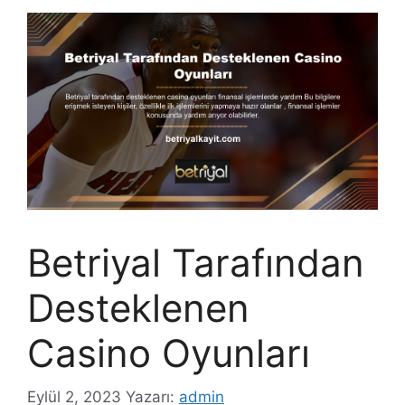
Betriyal Tarafından
Desteklenen
Casino Oyunları
Eylül 2, 2023
Yazarı:
admin