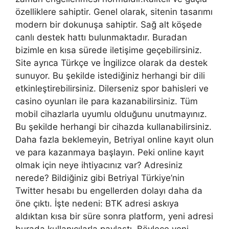
özelliklere sahiptir. Genel olarak, sitenin tasarımı
modern bir dokunuşa sahiptir. Sağ alt köşede
canlı destek hattı bulunmaktadır. Buradan
bizimle en kısa sürede iletişime geçebilirsiniz.
Site ayrıca Türkçe ve İngilizce olarak da destek
sunuyor. Bu şekilde istediğiniz herhangi bir dili
etkinleştirebilirsiniz. Dilerseniz spor bahisleri ve
casino oyunları ile para kazanabilirsiniz. Tüm
mobil cihazlarla uyumlu olduğunu unutmayınız.
Bu şekilde herhangi bir cihazda kullanabilirsiniz.
Daha fazla beklemeyin, Betriyal online kayıt olun
ve para kazanmaya başlayın. Peki online kayıt
olmak için neye ihtiyacınız var? Adresiniz
nerede? Bildiğiniz gibi Betriyal Türkiye’nin
Twitter hesabı bu engellerden dolayı daha da
öne çıktı. İşte nedeni: BTK adresi askıya
aldıktan kısa bir süre sonra platform, yeni adresi