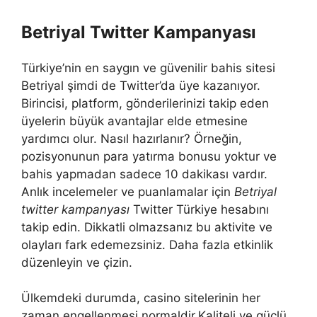
Betriyal Twitter Kampanyası
Türkiye’nin en saygın ve güvenilir bahis sitesi
Betriyal şimdi de Twitter’da üye kazanıyor.
Birincisi, platform, gönderilerinizi takip eden
üyelerin büyük avantajlar elde etmesine
yardımcı olur. Nasıl hazırlanır? Örneğin,
pozisyonunun para yatırma bonusu yoktur ve
bahis yapmadan sadece 10 dakikası vardır.
Anlık incelemeler ve puanlamalar için
Betriyal
twitter kampanyası
Twitter Türkiye hesabını
takip edin. Dikkatli olmazsanız bu aktivite ve
olayları fark edemezsiniz. Daha fazla etkinlik
düzenleyin ve çizin.
Ülkemdeki durumda, casino sitelerinin her
zaman engellenmesi normaldir.Kaliteli ve güçlü