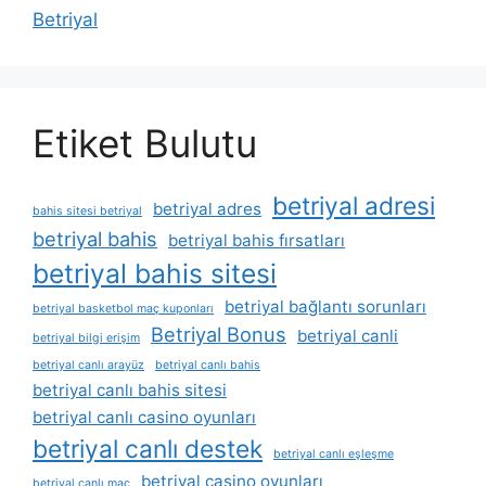
Betriyal
Etiket Bulutu
betriyal adresi
betriyal adres
bahis sitesi betriyal
betriyal bahis
betriyal bahis fırsatları
betriyal bahis sitesi
betriyal bağlantı sorunları
betriyal basketbol maç kuponları
Betriyal Bonus
betriyal canli
betriyal bilgi erişim
betriyal canlı arayüz
betriyal canlı bahis
betriyal canlı bahis sitesi
betriyal canlı casino oyunları
betriyal canlı destek
betriyal canlı eşleşme
betriyal casino oyunları
betriyal canlı maç