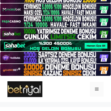
İçeriğe
atla
Menü