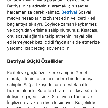
burada kullanıcılarla paylaştı. Böylece yeni
Betriyal giriş adresinizi aramak için saatler
harcamanıza gerek kalmaz.
Betriyal
Sosyal
medya hesaplarınızı ziyaret edin ve içerdikleri
bağlantıya tıklayın. Böylece zaman kaybetmez
ve doğrudan erişime sahip olursunuz. Kısacası,
onu sosyal ağlarda takip etmenin, hayal bile
edilemeyecek bazı ciddi faydalar elde etmenize
yardımcı olabileceği söylenebilir.
Betriyal Güçlü Özellikler
Kaliteli ve güçlü özelliklere sahiptir. Genel
olarak, sitenin tasarımı modern bir dokunuşa
sahiptir. Sağ alt köşede canlı destek hattı
bulunmaktadır. Buradan bizimle en kısa sürede
iletişime geçebilirsiniz. Site ayrıca Türkçe ve
İngilizce olarak da destek sunuyor. Bu şekilde