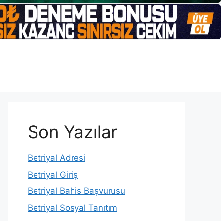
Son Yazılar
Betriyal Adresi
Betriyal Giriş
Betriyal Bahis Başvurusu
Betriyal Sosyal Tanıtım