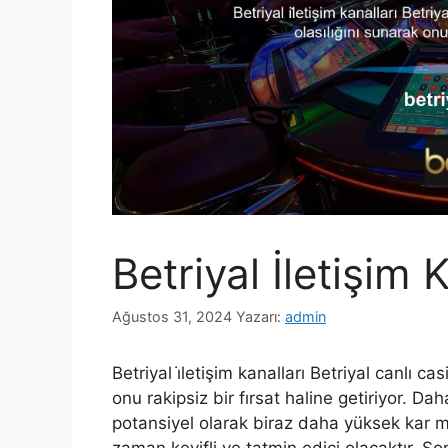
Betriyal İletişim 
Ağustos 31, 2024
Yazarı:
admin
Betriyal i̇letişim kanalları Betriyal canlı
onu rakipsiz bir fırsat haline getiriyor. Da
potansiyel olarak biraz daha yüksek kar ma
zaman keyifli ve tatmin edici olacaktır. S