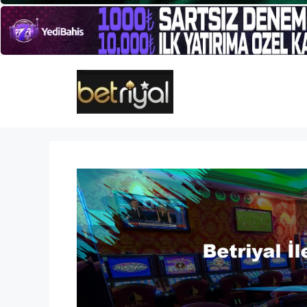
İçeriğe
atla