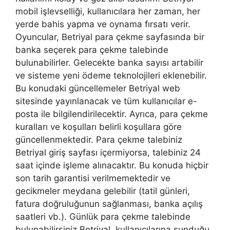
mobil işlevselliği, kullanıcılara her zaman, her
yerde bahis yapma ve oynama fırsatı verir.
Oyuncular, Betriyal para çekme sayfasında bir
banka seçerek para çekme talebinde
bulunabilirler. Gelecekte banka sayısı artabilir
ve sisteme yeni ödeme teknolojileri eklenebilir.
Bu konudaki güncellemeler Betriyal web
sitesinde yayınlanacak ve tüm kullanıcılar e-
posta ile bilgilendirilecektir. Ayrıca, para çekme
kuralları ve koşulları belirli koşullara göre
güncellenmektedir. Para çekme talebiniz
Betriyal giriş sayfası içermiyorsa, talebiniz 24
saat içinde işleme alınacaktır. Bu konuda hiçbir
son tarih garantisi verilmemektedir ve
gecikmeler meydana gelebilir (tatil günleri,
fatura doğruluğunun sağlanması, banka açılış
saatleri vb.). Günlük para çekme talebinde
bulunabilirsiniz.Betriyal, kullanıcılarına sunduğu