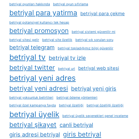
betriyal oyunları hakkında
betriyal oyun sıfırlama
betriyal para yatirma
betriyal para çekme
betriyal potansiyel kullanıcı tek hesap
betriyal promosyon
betriyal sistemi güvenilir mi
betriyal sitesi gelir
betriyal site özellik
betriyal sık sorulan soru
betriyal telegram
betriyal topladığımız bilgi güvenilir
betriyal tv
betriyal tv izle
betriyal twitter
betriyal web sitesi
betriyal url
betriyal yeni adres
betriyal yeni adresi
betriyal yeni giris
betriyal yoksunluk belirtileri
betriyal ödeme yöntemleri
betriyal özel kampanya fayda
betriyal özelliği
betriyal özelliği özelliği
betriyal üyelik
betriyal üyelik seçenekleri genel i̇nceleme
betriyal şikayet
canli betriyal
giris betriyal
giris adresi betriyal