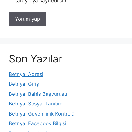
tarayıcıya kaydedilsin.
Son Yazılar
Betriyal Adresi
Betriyal Giriş
Betriyal Bahis Başvurusu
Betriyal Sosyal Tanıtım
Betriyal Güvenilirlik Kontrolü
Betriyal Facebook Bilgisi