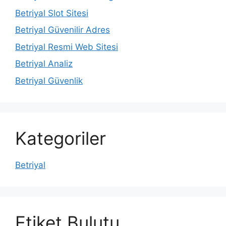
Betriyal Slot Sitesi
Betriyal Güvenilir Adres
Betriyal Resmi Web Sitesi
Betriyal Analiz
Betriyal Güvenlik
Kategoriler
Betriyal
Etiket Bulutu