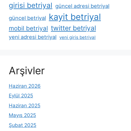
girisi betriyal
güncel adresi betriyal
kayit betriyal
güncel betriyal
twitter betriyal
mobil betriyal
yeni adresi betriyal
yeni giris betriyal
Arşivler
Haziran 2026
Eylül 2025
Haziran 2025
Mayıs 2025
Şubat 2025