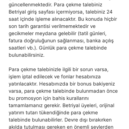
güncellenmektedir. Para çekme talebiniz
Betriyal giriş sayfası içermiyorsa, talebiniz 24
saat içinde işleme alınacaktır. Bu konuda hiçbir
son tarih garantisi verilmemektedir ve
gecikmeler meydana gelebilir (tatil günleri,
fatura doğruluğunun sağlanması, banka açılış
saatleri vb.). Günlük para çekme talebinde
bulunabilirsiniz.
Para çekme talebinizle ilgili bir sorun varsa,
işlem iptal edilecek ve fonlar hesabınıza
yatırılacaktır. Hesabınızda bir bonus bakiyeniz
varsa, para çekme talebinde bulunmadan önce
bu promosyon için bahis kurallarını
tamamlamanız gerekir. Betriyal üyeleri, orijinal
yatırım tutarı tükendiğinde para çekme
talebinde bulunabilirler. Devre dışı bırakırken
akılda tutulması gereken en önemli şeylerden