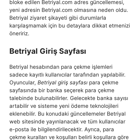
bloke edilen Betriyal.com adres güncellemesi,
yeni adresin Betriyal.com olmasına neden oldu.
Betriyal ziyaret şikayeti gibi durumlarla
karşılaşmamak için bu detaylara dikkat etmenizi
öneririz.
Betriyal Giriş Sayfası
Betriyal hesabından para çekme işlemleri
sadece kayıtlı kullanıcılar tarafından yapılabilir.
Oyuncular,
Betriyal giriş sayfası
para çekme
sayfasında bir banka seçerek para çekme
talebinde bulunabilirler. Gelecekte banka sayısı
artabilir ve sisteme yeni ödeme teknolojileri
eklenebilir. Bu konudaki güncellemeler Betriyal
web sitesinde yayınlanacak ve tüm kullanıcılar
e-posta ile bilgilendirilecektir. Ayrıca, para
çekme kuralları ve koşulları belirli koşullara göre