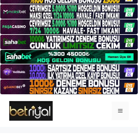
İçeriğe
atla
Menü