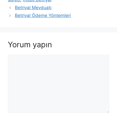
Betriyal Mevduatı
Betriyal Ödeme Yöntemleri
Yorum yapın
Yorum